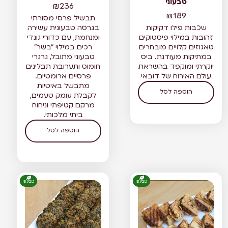
טבעוני
₪
236
₪
189
תבשיל פרסי מסורתי
שכבות פילו דקיקות
בגרסה טבעונית עשירה
זהובות במילוי פיסטוקים
ומנחמת, עם כדורי גונדי
טאגוזים קלויים מובחרים
רכים במילוי “בשר”
במתיקות מעודנת. ביס
טבעוני מתובל, גרגרי
יוקרתי ומוקפד בהשראת
חומוס ותערובת תבלינים
עולם האירוח של דובאי
פרסיים ארומטיים.
מתבשל באיטיות
הוספה לסל
לקבלת עומק טעמים,
מרקם קטיפתי וניחוח
ביתי מלכותי.
הוספה לסל
טבעוני
טבעוני