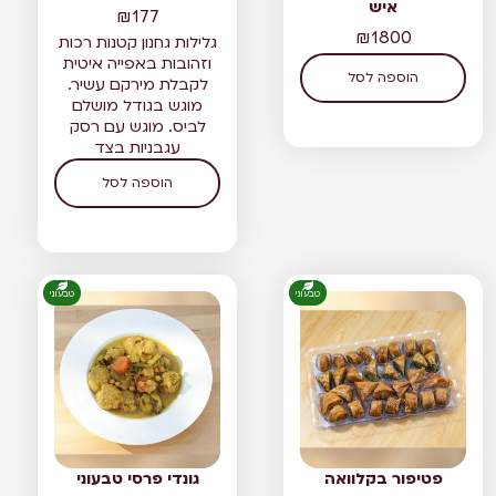
איש
₪
177
₪
1800
גלילות גחנון קטנות רכות
וזהובות באפייה איטית
הוספה לסל
לקבלת מירקם עשיר.
מוגש בגודל מושלם
לביס. מוגש עם רסק
עגבניות בצד
הוספה לסל
טבעוני
טבעוני
פטיפור בקלוואה
גונדי פרסי טבעוני