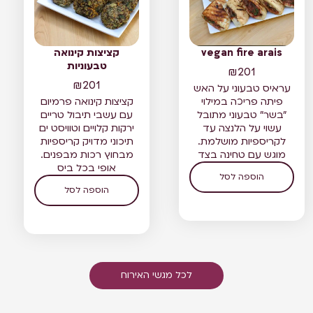
vegan fire arais
קציצות קינואה
טבעוניות
₪
201
₪
201
עראיס טבעוני על האש
פיתה פריכה במילוי
קציצות קינואה פרמיום
"בשר" טבעוני מתובל
עם עשבי תיבול טריים
עשוי על הלנצה עד
ירקות קלויים וטוויסט ים
לקריספיות מושלמת.
תיכוני מדויק קריספיות
מוגש עם טחינה בצד
מבחוץ רכות מבפנים.
אופי בכל ביס
הוספה לסל
הוספה לסל
לכל מגשי האירוח