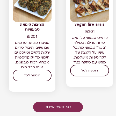
vegan fire arais
קציצות קינואה
טבעוניות
₪
201
₪
201
עראיס טבעוני על האש
פיתה פריכה במילוי
קציצות קינואה פרמיום
"בשר" טבעוני מתובל
עם עשבי תיבול טריים
עשוי על הלנצה עד
ירקות קלויים וטוויסט ים
לקריספיות מושלמת.
תיכוני מדויק קריספיות
מוגש עם טחינה בצד
מבחוץ רכות מבפנים.
אופי בכל ביס
הוספה לסל
הוספה לסל
לכל מגשי האירוח