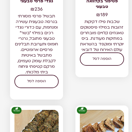
פטיפור בקלוואה
גונדי פרסי טבעוני
טבעוני
₪
236
₪
189
תבשיל פרסי מסורתי
שכבות פילו דקיקות
בגרסה טבעונית עשירה
זהובות במילוי פיסטוקים
ומנחמת, עם כדורי גונדי
טאגוזים קלויים מובחרים
רכים במילוי “בשר”
במתיקות מעודנת. ביס
טבעוני מתובל, גרגרי
יוקרתי ומוקפד בהשראת
חומוס ותערובת תבלינים
עולם האירוח של דובאי
פרסיים ארומטיים.
מתבשל באיטיות
הוספה לסל
לקבלת עומק טעמים,
מרקם קטיפתי וניחוח
ביתי מלכותי.
הוספה לסל
טבעוני
טבעוני