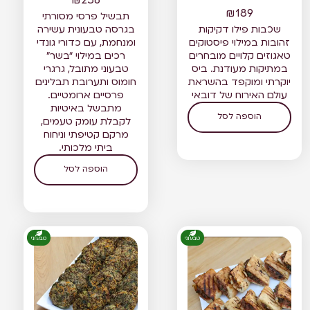
₪
189
תבשיל פרסי מסורתי
שכבות פילו דקיקות
בגרסה טבעונית עשירה
זהובות במילוי פיסטוקים
ומנחמת, עם כדורי גונדי
טאגוזים קלויים מובחרים
רכים במילוי “בשר”
במתיקות מעודנת. ביס
טבעוני מתובל, גרגרי
יוקרתי ומוקפד בהשראת
חומוס ותערובת תבלינים
עולם האירוח של דובאי
פרסיים ארומטיים.
מתבשל באיטיות
הוספה לסל
לקבלת עומק טעמים,
מרקם קטיפתי וניחוח
ביתי מלכותי.
הוספה לסל
טבעוני
טבעוני