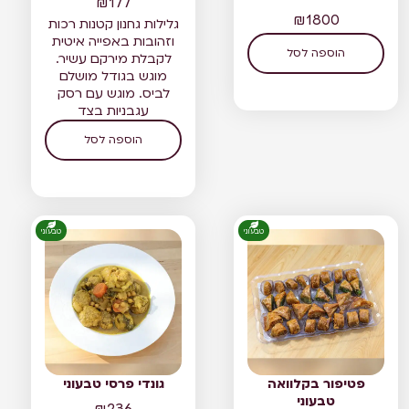
₪
177
₪
1800
גלילות גחנון קטנות רכות
וזהובות באפייה איטית
הוספה לסל
לקבלת מירקם עשיר.
מוגש בגודל מושלם
לביס. מוגש עם רסק
עגבניות בצד
הוספה לסל
טבעוני
טבעוני
פטיפור בקלוואה
גונדי פרסי טבעוני
טבעוני
₪
236