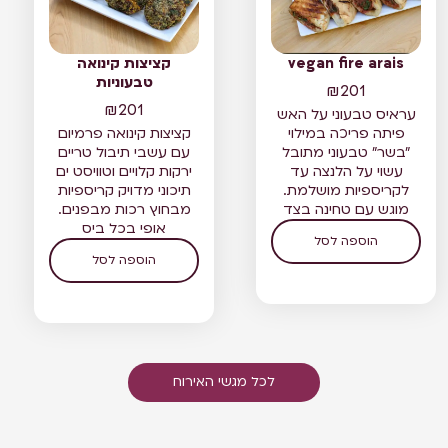
vegan fire arais
קציצות קינואה
טבעוניות
₪
201
₪
201
עראיס טבעוני על האש
פיתה פריכה במילוי
קציצות קינואה פרמיום
"בשר" טבעוני מתובל
עם עשבי תיבול טריים
עשוי על הלנצה עד
ירקות קלויים וטוויסט ים
לקריספיות מושלמת.
תיכוני מדויק קריספיות
מוגש עם טחינה בצד
מבחוץ רכות מבפנים.
אופי בכל ביס
הוספה לסל
הוספה לסל
לכל מגשי האירוח