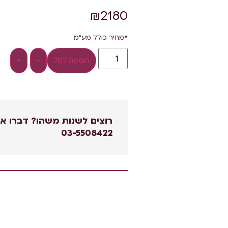
₪
2180
*מחיר כולל מע"מ
הוספה לסל
-
+
רוצים לשנות משהו? דברו אי
03-5508422