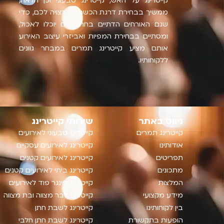
קייטרינג על האש, קייטרינג טבעוני וכן הלאה,
ממשיך בבחירת דרגת הכשרות הרצויה לכם, כדי
שגם האורחים הדתיים בחתונתכם יוכלו לאכול,
ומסתיים בבחירת המפיות ואביזרי עיצוב האירוע
אותם מציע קייטרינג תמרים במבחר גוונים
ללקוחותיו.
ניווט באתר
שירותי קייטרינג
קייטרינג תמרים
קייטרינג טבעוני לאירועים
אודותינו
קייטרינג לאירועים עסקיים
תפריטים
‫קייטרינג לאירועים קטנים‬
מתכונים
קייטרינג ביתי לאירועים קטנים
המלצות
קייטרינג פינגר פוד לאירועים
מידע מקצועי
קייטרינג לבר מצווה ובת מצווה
בין לקוחותינו
קייטרינג לשבת חתן
הופעות בתקשורת
קייטרינג לשבת חתן חלבי