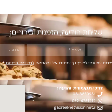
שליחת הודעה, הזמנות ובירורים:
טים שהזנתי לצורך כך שיחזרו אלי ובהתאם
למדיניות פרטיות
*
דרכי תקשורת והגעה:
03-3850931
052-4261212
gadre@netvision.net.il