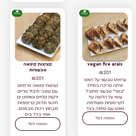
טבעוני
טבעוני
vegan fire arais
קציצות קינואה
טבעוניות
₪
201
₪
201
עראיס טבעוני על האש
פיתה פריכה במילוי
קציצות קינואה פרמיום
"בשר" טבעוני מתובל
עם עשבי תיבול טריים
עשוי על הלנצה עד
ירקות קלויים וטוויסט ים
לקריספיות מושלמת.
תיכוני מדויק קריספיות
מוגש עם טחינה בצד
מבחוץ רכות מבפנים.
אופי בכל ביס
הוספה לסל
הוספה לסל