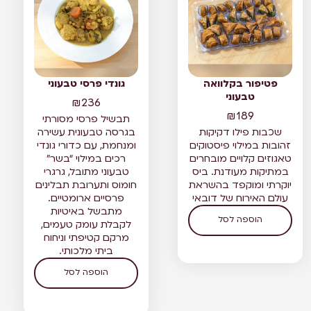
פטיפור בקלוואה
גונדי פרסי טבעוני
טבעוני
₪
236
₪
189
תבשיל פרסי מסורתי
שכבות פילו דקיקות
בגרסה טבעונית עשירה
זהובות במילוי פיסטוקים
ומנחמת, עם כדורי גונדי
טאגוזים קלויים מובחרים
רכים במילוי “בשר”
במתיקות מעודנת. ביס
טבעוני מתובל, גרגרי
יוקרתי ומוקפד בהשראת
חומוס ותערובת תבלינים
עולם האירוח של דובאי
פרסיים ארומטיים.
מתבשל באיטיות
הוספה לסל
לקבלת עומק טעמים,
מרקם קטיפתי וניחוח
ביתי מלכותי.
הוספה לסל