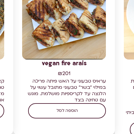
vegan fire arais
₪
201
ת
עראיס טבעוני על האש פיתה פריכה
קצ
במילוי "בשר" טבעוני מתובל עשוי על
טרי
הלנצה עד לקריספיות מושלמת. מוגש
מד
עם טחינה בצד
או
הוספה לסל
יתי