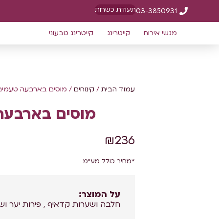
תעודת כשרות
03-3850931
מגשי אירוח
קייטרינג
קייטרינג טבעוני
עמוד הבית
/
קינוחים
/ מוסים בארבעה טעמים
מוסים בארבעה
₪
236
*מחיר כולל מע"מ
על המוצר:
חלבה ושערות קדאיף , פירות יער וש