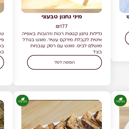
מיני גחנון טבעוני
₪
177
גלילות גחנון קטנות רכות וזהובות באפייה
שכ
איטית לקבלת מירקם עשיר. מוגש בגודל
פי
מושלם לביס. מוגש עם רסק עגבניות
במ
בצד
בה
הוספה לסל
טבעוני
טבעוני