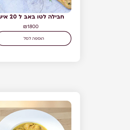
חבילה לטו באב ל 20 איש
₪
1800
הוספה לסל