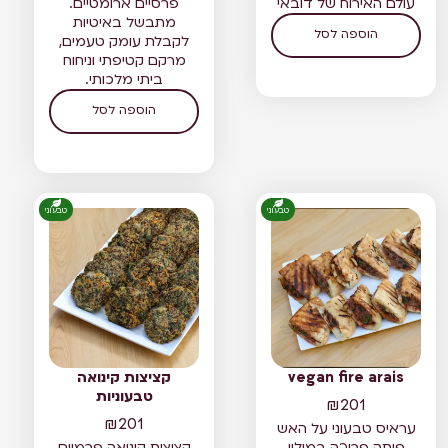
עולם האירוח של דובאי
פרסיים ארומטיים.
מתבשל באיטיות
הוספה לסל
לקבלת עומק טעמים,
מרקם קטיפתי וניחוח
ביתי מלכותי.
הוספה לסל
טבעוני
טבעוני
vegan fire arais
קציצות קינואה
טבעוניות
₪
201
₪
201
עראיס טבעוני על האש
פיתה פריכה במילוי
קציצות קינואה פרמיום