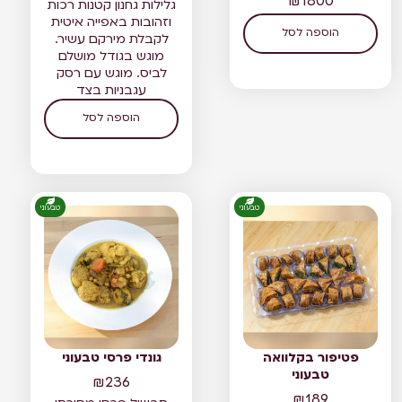
₪
1800
גלילות גחנון קטנות רכות
וזהובות באפייה איטית
הוספה לסל
לקבלת מירקם עשיר.
מוגש בגודל מושלם
לביס. מוגש עם רסק
עגבניות בצד
הוספה לסל
טבעוני
טבעוני
פטיפור בקלוואה
גונדי פרסי טבעוני
טבעוני
₪
236
₪
189