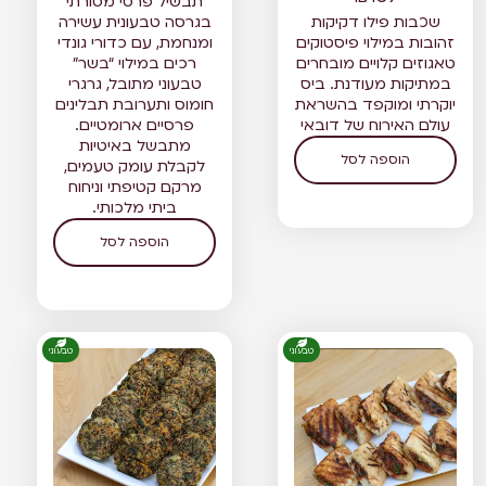
תבשיל פרסי מסורתי
שכבות פילו דקיקות
בגרסה טבעונית עשירה
זהובות במילוי פיסטוקים
ומנחמת, עם כדורי גונדי
טאגוזים קלויים מובחרים
רכים במילוי “בשר”
במתיקות מעודנת. ביס
טבעוני מתובל, גרגרי
יוקרתי ומוקפד בהשראת
חומוס ותערובת תבלינים
עולם האירוח של דובאי
פרסיים ארומטיים.
מתבשל באיטיות
הוספה לסל
לקבלת עומק טעמים,
מרקם קטיפתי וניחוח
ביתי מלכותי.
הוספה לסל
טבעוני
טבעוני