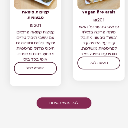
vegan fire arais
קציצות קינואה
טבעוניות
₪
201
₪
201
עראיס טבעוני על האש
פיתה פריכה במילוי
קציצות קינואה פרמיום
"בשר" טבעוני מתובל
עם עשבי תיבול טריים
עשוי על הלנצה עד
ירקות קלויים וטוויסט ים
לקריספיות מושלמת.
תיכוני מדויק קריספיות
מוגש עם טחינה בצד
מבחוץ רכות מבפנים.
אופי בכל ביס
הוספה לסל
הוספה לסל
לכל מגשי האירוח