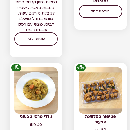
₪
1800
גלילות גחנון קטנות רכות
וזהובות באפייה איטית
הוספה לסל
לקבלת מירקם עשיר.
מוגש בגודל מושלם
לביס. מוגש עם רסק
עגבניות בצד
הוספה לסל
טבעוני
טבעוני
פטיפור בקלוואה
גונדי פרסי טבעוני
טבעוני
₪
236
₪
189