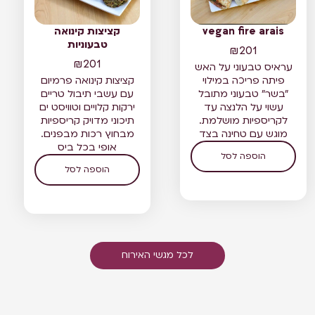
vegan fire arais
קציצות קינואה
טבעוניות
₪
201
₪
201
עראיס טבעוני על האש
פיתה פריכה במילוי
קציצות קינואה פרמיום
"בשר" טבעוני מתובל
עם עשבי תיבול טריים
עשוי על הלנצה עד
ירקות קלויים וטוויסט ים
לקריספיות מושלמת.
תיכוני מדויק קריספיות
מוגש עם טחינה בצד
מבחוץ רכות מבפנים.
אופי בכל ביס
הוספה לסל
הוספה לסל
לכל מגשי האירוח