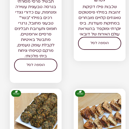
תבשיל פרסי מסורתי
שכבות פילו דקיקות
בגרסה טבעונית עשירה
זהובות במילוי פיסטוקים
ומנחמת, עם כדורי גונדי
טאגוזים קלויים מובחרים
רכים במילוי “בשר”
במתיקות מעודנת. ביס
טבעוני מתובל, גרגרי
יוקרתי ומוקפד בהשראת
חומוס ותערובת תבלינים
עולם האירוח של דובאי
פרסיים ארומטיים.
מתבשל באיטיות
הוספה לסל
לקבלת עומק טעמים,
מרקם קטיפתי וניחוח
ביתי מלכותי.
הוספה לסל
טבעוני
טבעוני