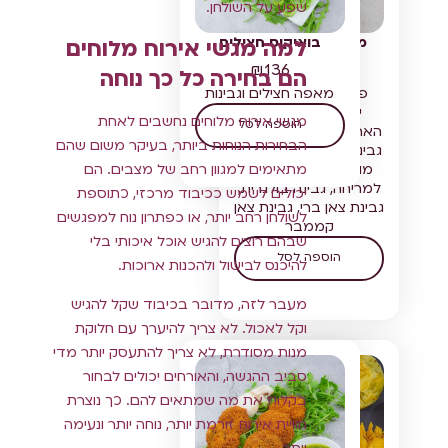
שפע על השולחן.
מגש גבינות בוטיק
בואיקוס חצילים
למה מגשי אירוח מלוחים
₪
136
₪
242
הם בחירה כל כך נוחה
פלטת גבינות בוטיק
מאפה חצילים וגבינות
ישראליות ממשקי
מגשי אירוח מלוחים נחשבים לאחת
הוספה לסל
הארץ- גבינת צאן מנצגו,
הבחירות הנוחות ביותר, בעיקר משום שהם
גבינת צאן קצקבל, כדורי
מוצרלה, גבינת שמנת
מתאימים למגוון רחב של מצבים. הם
למריחה, גבינה בולגרית,
יכולים לשמש ככיבוד מרכזי, כתוספת
גבינת צאן ברי, גבינת צאן
לשולחן רחב יותר, או כפתרון נוח למפגשים
קממבר
שבהם רוצים להגיש אוכל איכותי בלי
הוספה לסל
להיכנס לבישול ולהכנות ארוכות.
מעבר לזה, מדובר בכיבוד שקל להגיש
וקל לאכול. לא צריך להיערך עם חלוקת
מנות מסודרת, לא צריך להתעסק יותר מדי
סביב ההגשה, והאורחים יכולים לבחור
בקלות את מה שמתאים להם. כך נוצרת
חוויית אירוח זורמת יותר, נוחה יותר ונעימה