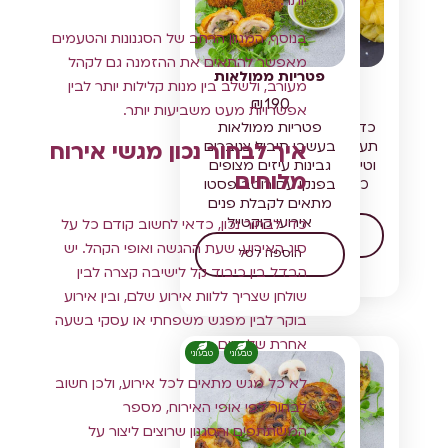
יותר.
בנוסף, המגוון הרחב של הסגנונות והטעמים
מאפשר להתאים את ההזמנה גם לקהל
פונגי בולז
פטריות ממולאות
מעורב, ולשלב בין מנות קלילות יותר לבין
₪
190
₪
195
אפשרויות מעט משביעות יותר.
כדורי בצק פילו במילוי
פטריות ממולאות
תערובת פטריות צלויות
בעשבי תיבול צנוברים
איך לבחור נכון מגשי אירוח
וטימין / או במילוי תרד
גבינות עיזים מצופים
מלוחים
כרישה וגבינות / ניתן
בפנקו עם רוטב פסטו
להכין טבעוני
מתאים לקבלת פנים
אירועי קוקטייל
כדי לבחור נכון, כדאי לחשוב קודם כל על
הוספה לסל
סוג האירוע, שעת ההגשה ואופי הקהל. יש
הוספה לסל
הבדל בין כיבוד קל לישיבה קצרה לבין
שולחן שצריך ללוות אירוע שלם, ובין אירוע
בוקר לבין מפגש משפחתי או עסקי בשעה
אחרת של היום.
טבעוני
טבעוני
לא כל מגש מתאים לכל אירוע, ולכן חשוב
לבחור לפי אופי האירוח, מספר
המשתתפים והסגנון שרוצים ליצור על