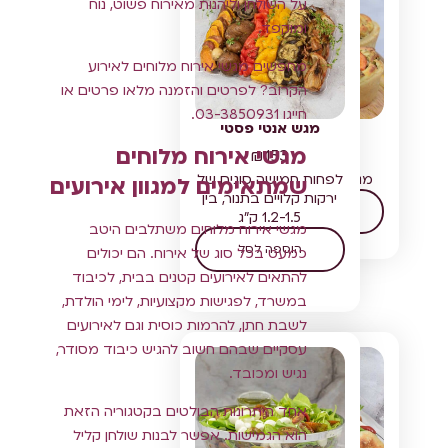
על השולחן וליהנות מאירוח פשוט, נוח
ומוקפד.
מחפשים מגשי אירוח מלוחים לאירוע
הקרוב? לפרטים והזמנה מלאו פרטים או
חייגו 03-3850931.
מיני קיש
מגש אנטי פסטי
מגשי אירוח מלוחים
₪
153
₪
196
מגיע עם מרית הגשה
לפחות חמישה סוגים של
שמתאימים למגוון אירועים
ירקות קלויים בתנור, בין
בחר אפשרויות
1.2-1.5 ק"ג
מגשי אירוח מלוחים משתלבים היטב
הוספה לסל
כמעט בכל סוג של אירוח. הם יכולים
להתאים לאירועים קטנים בבית, לכיבוד
במשרד, לפגישות מקצועיות, לימי הולדת,
לשבת חתן, להרמות כוסית וגם לאירועים
עסקיים שבהם חשוב להגיש כיבוד מסודר,
נגיש ומכובד.
אחד היתרונות הבולטים בקטגוריה הזאת
הוא הגמישות. אפשר לבנות שולחן קליל