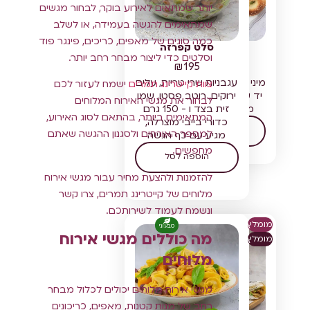
יותר שמתאים לאירוע בוקר, לבחור מגשים
שמתאימים להגשה בעמידה, או לשלב
כמה סוגים של מאפים, כריכים, פינגר פוד
מיני בייגלה
סלט קפרזה
וסלטים כדי ליצור מבחר רחב יותר.
₪
195
₪
142
מיני בייגלה מוכן בעבודת
עגבניות שרי טריות, עלים
צוות קייטרינג תמרים
ישמח לעזור לכם
יד עם טאצ' אישי. פריך
ירוקים, רוטב פסטו, שמן
לבחור את מגשי האירוח המלוחים
מבחוץ רך מבפנים
זית בצד ו - 150 גרם
המתאימים ביותר, בהתאם לסוג האירוע,
כדורי בייבי מוצרלה,
בחר אפשרויות
למספר האורחים ולסגנון ההגשה שאתם
מגיע עם כף הגשה
מחפשים.
הוספה לסל
להזמנות ולהצעת מחיר עבור מגשי אירוח
מלוחים של קייטרינג תמרים, צרו קשר
ונשמח לעמוד לשירותכם.
מומלץ
טבעוני
מה כוללים מגשי אירוח
מומלץ
מלוחים
מגשי אירוח מלוחים יכולים לכלול מבחר
רחב של מנות קטנות, מאפים, כריכונים