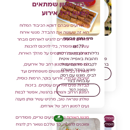
כיבוד מגוון שמתאים
כמעט לכל אירוע
יש אירועים שבהם דווקא הכיבוד המלוח
הוא זה שעושה את ההבדל. מגשי אירוח
black magic
מיני גחנון טבעוני
מלוחים מאפשרים להגיש לאורחים מבחר
radiatori
₪
177
עשיר, נוח ומסודר, בלי להיכנס להכנות
₪
202
גלילות גחנון קטנות רכות
מורכבות ובלי להעמיס על מהלך האירוח.
פסטה טרייה שחורה
וזהובות באפייה איטית
ברוטב טריאקי ושמנת
לקבלת מירקם עשיר.
הם מתאימים למגוון רחב של אירועים,
מוגש בגודל מושלם
מאירוח בבית ומפגשים משפחתיים ועד
הוספה לסל
לביס. מוגש עם רסק
ישיבות עבודה, אירועי בוקר, הרמות כוסית,
עגבניות בצד
קבלות פנים ואירועים עסקיים. בזכות
הוספה לסל
המגוון הרחב והנוחות בהגשה, אפשר לבנות
שולחן שנראה טוב, מרגיש עשיר ונותן מענה
נעים למגוון רחב של אורחים.
מגשי האירוח
שלנו מגיעים טריים, מסודרים
מומלץ
טבעוני
ומוכנים להגשה, כך שלכם נשאר רק להניח
מומלץ