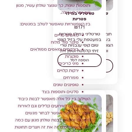
ותוספות שונות, כך שנוצר שולחן עשיר, מגוון
ונוח יותר לאכילה.
שווארמה טבעונית
טורטליני במילוי
בטורטייה
פטריות
בין האפשרויות שאפשר לשלב במגשים:
₪
171
₪
175
חצאי טורטיות מגולגלות
טורטליני במילוי פטריות
מאפים טריים
בשווארמה עסיסית מן
במעטפת עלי בזיל קונפי
פינגר פוד מלוח
הצומח עם טחינה, עמבה
שום קופי עגבניות שרי
בורקסים ומאפים ממולאים
ומלפפון חמוץ. מנה
זיתי קלמטה ושמן זית
פוקצ'ות
מנצחת!
הוספה לסל
מיני כריכים
הוספה לסל
ירקות קלויים
ממרחים
טופינגים שונים
סלטים ותוספות בצד
השילוב בין כל אלה מאפשר לבנות כיבוד
שמתאים גם לאירועים קלילים וגם לאירוח
מעט רחב יותר. אפשר לבחור מגשים
פשוטים יותר, או לבנות שולחן מגוון עם כמה
סוגים שמשלימים זה את זה ויוצרים תחושת