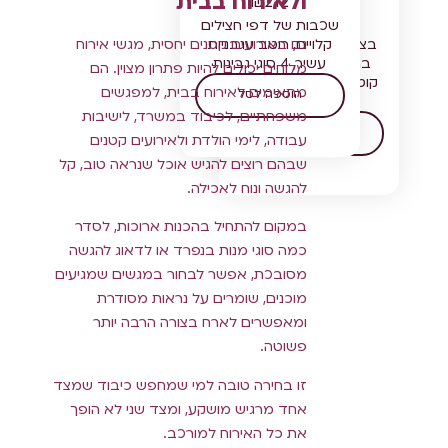
ולאירוח בבית
₪
212
₪
150
שכבות של דפי חצילים
בצק פריך במילוי פרחי
קלויים, רוטב עגבניות
גם באירועים קטנים יחסית, מגשי אירוח
עשיר, 4 סוגי גבינות
ברוקולי 4 סוגי גבינות
מלוחים יכולים להיות פתרון מצוין. הם
קוטר 24 ס"מ מגיע עם
מתאימים לאירוח בבית, למפגשים
הוספה לסל
מרית לא חתוך
משפחתיים, לכיבוד במשרד, לישיבות
הוספה לסל
עבודה, לימי הולדת ולאירועים קטנים
שבהם רוצים להגיש אוכל שנראה טוב, קל
להגשה ונוח לאכילה.
במקום להתחיל בהכנות ארוכות, לסדר
כמה סוגי מנות בנפרד או לדאוג להגשה
מסובכת, אפשר לבחור במגשים שמגיעים
מוכנים, שומרים על נראות מסודרת
ומאפשרים לארח בצורה הרבה יותר
פשוטה.
זו בחירה טובה למי שמחפש כיבוד שמצד
אחד מרגיש מושקע, ומצד שני לא הופך
את כל האירוח למורכב.