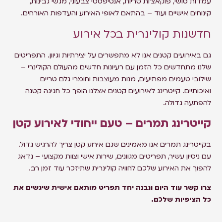
עמדות סושי, פוקאצ'ות טריות, אנטיפסטי צבעוני, מגשי גבינות,
קינוחים אישיים ועוד – בהתאם לאופי האירוע והעדפות האורחים.
חדשנות קולינרית בכל אירוע
גם באירועים קטנים אנו לא מתפשרים על יצירתיות וגיוון. התפריטים
שלנו מתחדשים כל הזמן עם רעיונות חדשים מהעולם הקולינרי –
שילובי טעמים מפתיעים, מנות מעוצבות וחומרי גלם טריים
ואיכותיים. קייטרינג לאירועים קטנים אצלנו הופך כל חגיגה קטנה
להפתעה גדולה.
קייטרינג תמרים – טעם ייחודי לאירוע קטן
בקייטרינג תמרים אנו מאמינים שגם אירוע קטן צריך להרגיש גדול.
עם ניסיון עשיר, תפריטים מגוונים, שירות אישי וצוות מקצועי – נדאג
להפוך את האירוע שלכם לחוויה קולינרית שתיזכר עוד זמן רב.
צרו קשר עוד היום ונבנה יחד תפריט מותאם אישית שיגשים את
כל הציפיות שלכם.