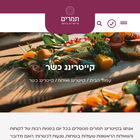
0
צור קשר
מגשי אירוח
קייטרינג טבעוני
קייטרינג כשר
Luxury
עמוד הבית
/
קייטרינג ואירוח
/ קייטרינג כשר
Dining
אנחנו בקייטרינג תמרים מטפלים בכל יום בפניות רבות של לקוחות
והשאלות הראשונות שעולות בשיחות, נוגעות לכשרות: האם מדובר