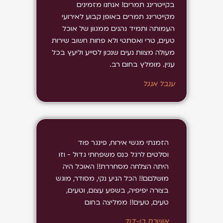
בקייטרינג תמרים! אנחנו מזמינים
מקייטרינג תמרים באופן קבוע לאירועי
העמותה ותמיד נהנים ממגוון של אוכל
טעים, טרי ואסתטי ולא פחות חשוב שירות
מעולה מצוות נעים שנכון לסייע וליעץ בכל
ענין. מומלץ בחום רב.
ענבל אנגל
הזמנתי מגשי אירוח, פינגר פוד
וסלטים לרגל כנס משפחתי גדול - וזו
היתה הצלחה מסחררת!! האוכל היה
מושלםם!! הכל הגיע נקי, מסודר, מוגש
בצורה יפיפיה, בשפע עצום, וטעים,
טעים, טעים!! ממליצה בחום
אושרת בן-דוד