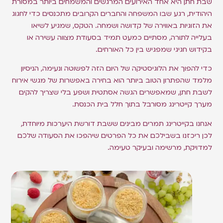
שבת חתן היא אחד האירועים המרגשים והמשמחים ביותר במסורת
היהודית, רגע שבו המשפחה והחברים הקרובים מתכנסים כדי לחגוג
את הזוגיות באווירה של קדושה ושמחה. הטקס, שמגיע לשיאו
בעלייה לתורה, מסתיים כמעט תמיד בסעודת מצווה עשירה או
בקידוש חגיגי שמפגיש בין כל האורחים.
כדי להפוך את הלוגיסטיקה של היום הזה לפשוטה ונעימה, הניסיון
מלמד שהפתרון הטוב ביותר הוא בחירה באפשרות של מגשי אירוח
לשבת חתן, שמאפשרים הגשה אסתטית ושפע בלי שצריך להקים
מערך קייטרינג מסורבל בתוך חלל בית הכנסת.
אנחנו בקייטרינג תמרים מבינים ששבת דורשת היערכות מיוחדת,
לכן ריכזנו בשבילכם את כל הפרטים שיהפכו את הסעודה שלכם
למדויקת, מרשימה ובעיקר טעימה.