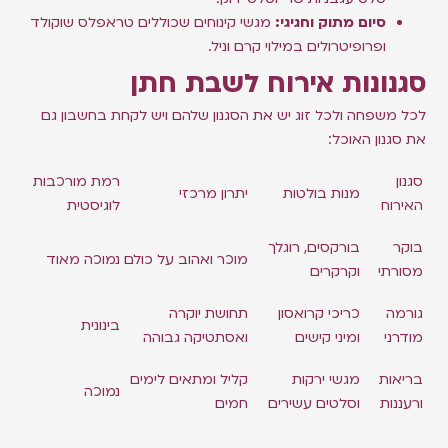
סיום מתוק וחגיגי:
מגשי קינוחים שכוללים טראפלס שוקולד
ופרופיטרולים במילוי קרם וניל.
סגנונות אירוח לשבת חתן
לכל משפחה ולכל זוג יש את הסגנון שלהם ויש לקחת בחשבון גם
את סגנון האוכל:
סגנון
רמת מורכבות
מנות בולטות
יתרון מרכזי
האירוח
לוגיסטית
בוקר
בורקסים, רוגלך
מוכר ואהוב על כולם
נמוכה מאוד
מסורתי
וקרקרים
גורמה
כריכי קרואסון
תחושת יוקרה
בינונית
מודרני
ומיני קישים
ואסתטיקה גבוהה
בריאות
מגשי ירקות
קליל ומתאים לימים
נמוכה
ורעננות
וסלטים עשירים
חמים