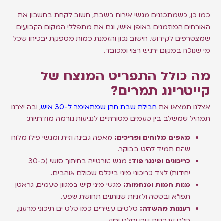
כמו כן, כשמתכננים מגשי אירוח בשבת, חשוב לקחת בחשבון את
האורחים המוזמנים באופן אישי, וגם את מתפללי המקום הקבועים
שמצטרפים לקידוש. חישוב נכון והזמנת כמות מספקת יבטיחו שכל
מי שנוכח במקום ירגיש רצוי ומכובד.
מה כולל התפריט המנצח של
קייטרינג תמרים?
אצלנו תמצאו את
חבילת שבת חתן שמתאימה ל-30 איש
, ובה יצרנו
תמהיל שמשלב בין טעמים מסורתיים לנגיעות גורמה מודרניות:
מאפים מלוחים ופריכים:
מאפה גבינה וזית ומגשי פילו מלוח
שהם תמיד להיט בבוקר.
כריכונים ופינגר פוד:
מגש טורטייה בחיתוך סושי (כ-30
יחידות) לצד כריכוני מיני בייגלס שכולם אוהבים.
מנות חמות ומנחמות:
מגשי מיני קיש במגוון טעמים, גראטן
תפו"א ובטטה ולזניות שנותנים תחושת שפע.
רעננות מהשדה:
סלטים עשירים כמו סלט ים תיכוני מרענן,
סלט עגבניות שרי וסלט ירוק.