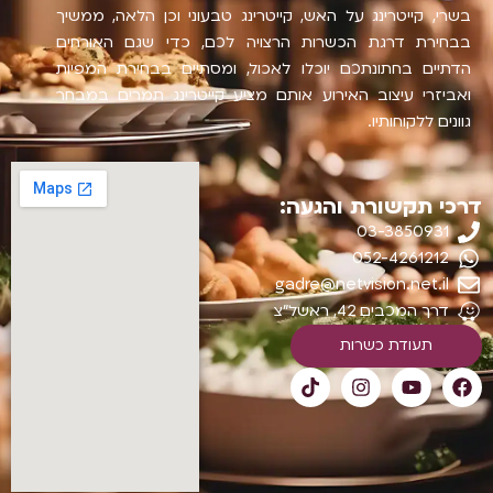
בשרי, קייטרינג על האש, קייטרינג טבעוני וכן הלאה, ממשיך
בבחירת דרגת הכשרות הרצויה לכם, כדי שגם האורחים
הדתיים בחתונתכם יוכלו לאכול, ומסתיים בבחירת המפיות
ואביזרי עיצוב האירוע אותם מציע קייטרינג תמרים במבחר
גוונים ללקוחותיו.
דרכי תקשורת והגעה:
03-3850931
052-4261212
gadre@netvision.net.il
דרך המכבים 42, ראשל"צ
תעודת כשרות