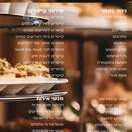
ניווט באתר
שירותי קייטרינג
קייטרינג תמרים
קייטרינג טבעוני לאירועים
אודותינו
קייטרינג לאירועים עסקיים
תפריטים
‫קייטרינג לאירועים קטנים‬
מתכונים
קייטרינג ביתי לאירועים קטנים
המלצות
קייטרינג פינגר פוד לאירועים
מידע מקצועי
קייטרינג לבר מצווה ובת מצווה
בין לקוחותינו
קייטרינג לשבת חתן
הופעות בתקשורת
קייטרינג לשבת חתן חלבי
תקנון ותנאי שימוש
קייטרינג לחנוכת בית
מפת אתר
קייטרינג לראש השנה
קייטרינג בטבע
מגשי אירוח
קייטרינג לאירוסין
חבילות מגשי אירוח
קייטרינג לברית מילה
מגשי אירוח לאירועים
קייטרינג לחינה
מגשי אירוח טבעוני
קייטרינג לחתונה
מגשי אירוח מלוחים
קייטרינג ליום הולדת
מגשי אירוח איטלקי
קייטרינג לכנסים וימי עיון