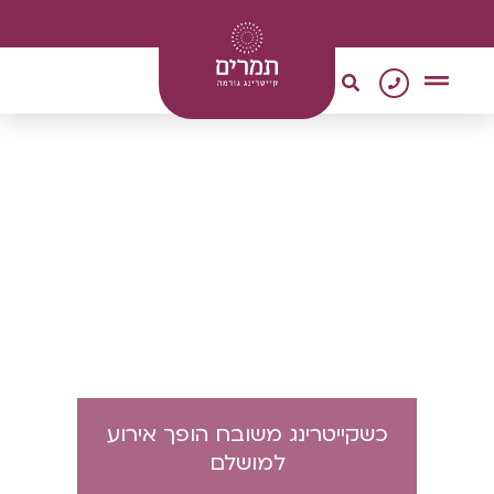
0
צור קשר
מגשי אירוח
קייטרינג טבעוני
כשקייטרינג משובח הופך אירוע
למושלם