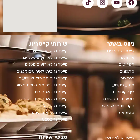
ניווט באתר
שירותי קייטרינג
קייטרינג תמרים
קייטרינג טבעוני לאירועים
אודותינו
קייטרינג לאירועים עסקיים
תפריטים
‫קייטרינג לאירועים קטנים‬
מתכונים
קייטרינג ביתי לאירועים קטנים
המלצות
קייטרינג פינגר פוד לאירועים
מידע מקצועי
קייטרינג לבר מצווה ובת מצווה
בין לקוחותינו
קייטרינג לשבת חתן
הופעות בתקשורת
קייטרינג לשבת חתן חלבי
תקנון ותנאי שימוש
קייטרינג לחנוכת בית
מפת אתר
קייטרינג לראש השנה
קייטרינג בטבע
מגשי אירוח
קייטרינג לאירוסין