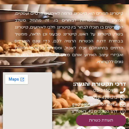
קייטרינג תמרים הוא קייטרינג גורמה לאירועים פרטיים ועסקיים,
המציע מגוון אפשרויות לבוחרים בו. זה מתחיל משלב
התפריטים בו תוכלו לבחור בין קייטרינג חלבי לאירועים, קייטרינג
בשרי, קייטרינג על האש, קייטרינג טבעוני וכן הלאה, ממשיך
בבחירת דרגת הכשרות הרצויה לכם, כדי שגם האורחים
הדתיים בחתונתכם יוכלו לאכול, ומסתיים בבחירת המפיות
ואביזרי עיצוב האירוע אותם מציע קייטרינג תמרים במבחר
גוונים ללקוחותיו.
דרכי תקשורת והגעה:
03-3850931
052-4261212
gadre@netvision.net.il
דרך המכבים 42, ראשל"צ
תעודת כשרות